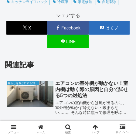
キッチンライフハック
冷蔵庫
家電修理
自動製氷
シェアする
X
Facebook
はてブ
LINE
関連記事
エアコンの室外機が動かない！室
暮らしを豊かにする知恵袋
内機は動く際の原因と自分で試せ
る5つの対処法
エアコンの室内機からは風が出るのに、
室外機が動かず冷えない・暖まらな
い……。そんな時に焦って修理を呼ぶ前
に確認すべき、5つのセルフチェック項目
と解決策をプロの視点で解説します。
コーヒーミルを自分仕様に。手動
暮らしを豊かにする知恵袋
メニュー
ホーム
検索
トップ
サイドバー
の電動化から精度向上まで、愛機