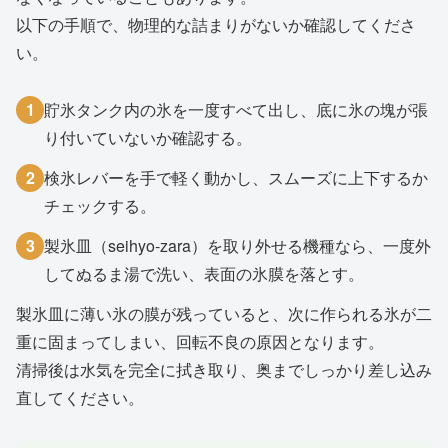
以下の手順で、物理的な詰まりがないか確認してくださ
い。
1
貯氷タンク内の氷を一度すべて出し、底に氷の塊が張
り付いていないか確認する。
2
検氷レバーを手で軽く動かし、スムーズに上下するか
チェックする。
3
製氷皿（seihyo-zara）を取り外せる機種なら、一度外
してぬるま湯で洗い、表面の氷膜を落とす。
製氷皿に薄い氷の膜が残っていると、次に作られる氷が二
重に固まってしまい、回転不良の原因となります。
清掃後は水気を完全に拭き取り、奥までしっかり差し込み
直してください。