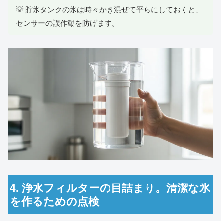
💡 貯氷タンクの氷は時々かき混ぜて平らにしておくと、
センサーの誤作動を防げます。
4. 浄水フィルターの目詰まり。清潔な氷
を作るための点検