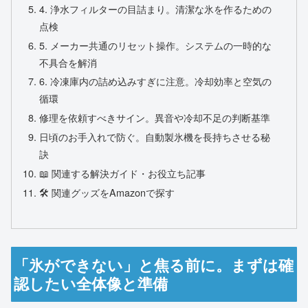
4. 浄水フィルターの目詰まり。清潔な氷を作るための
点検
5. メーカー共通のリセット操作。システムの一時的な
不具合を解消
6. 冷凍庫内の詰め込みすぎに注意。冷却効率と空気の
循環
修理を依頼すべきサイン。異音や冷却不足の判断基準
日頃のお手入れで防ぐ。自動製氷機を長持ちさせる秘
訣
📖 関連する解決ガイド・お役立ち記事
🛠️ 関連グッズをAmazonで探す
「氷ができない」と焦る前に。まずは確
認したい全体像と準備