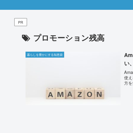
PR
プロモーション残高
A
暮らしを豊かにする知恵袋
い
Am
使え
方を