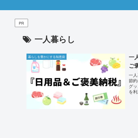
PR
一人暮らし
一
暮らしを豊かにする知恵袋
ご
一人
節約
グッ
を利