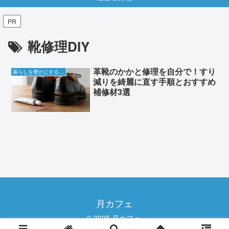
PR
靴修理DIY
革靴のかかと修理を自分で！すり
暮らしを豊かにする知恵袋
減りを綺麗に直す手順とおすすめ
補修材3選
月カフェ
© 2025 月カフェ.