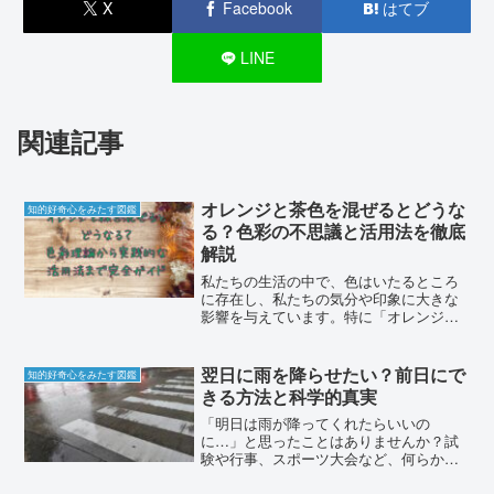
X
Facebook
はてブ
LINE
関連記事
オレンジと茶色を混ぜるとどうな
知的好奇心をみたす図鑑
る？色彩の不思議と活用法を徹底
解説
私たちの生活の中で、色はいたるところ
に存在し、私たちの気分や印象に大きな
影響を与えています。特に「オレンジ」
と「茶色」は、どちらも温かみのある色
として知られていますが、これらを混ぜ
るとどのような色が生まれるのでしょう
翌日に雨を降らせたい？前日にで
知的好奇心をみたす図鑑
か？また、その混色によっ...
きる方法と科学的真実
「明日は雨が降ってくれたらいいの
に…」と思ったことはありませんか？試
験や行事、スポーツ大会など、何らかの
理由で翌日に雨が降ることを願う人は少
なくありません。インターネット上では