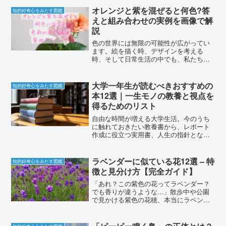
「雨を降らせる 方法 前日」というキーワ
オレンジと紫を混ぜると何色?答
知的好奇心をみたす図鑑
ードで多くの人が検索して...
えと組み合わせの実例を画像で解
説
色の世界には無限の可能性が広がってい
ます。絵を描く時、デザインを考える
時、そして日常生活の中でも、私たちは
常に色と関わっています。特に異なる色
を混ぜ合わせることで生まれる新しい色
彩は、創造性を刺激し、思いがけない発
大学一年生が読むべきおすすめの
知的好奇心をみたす図鑑
見をもたらしてくれます。今...
本12選｜一生モノの教養と視点を
得るためのリスト
自由な時間が増える大学生活。今のうち
に触れておきたい教養書から、レポート
作成に役立つ実用書、人生の指針となる
名著まで、大学一年生にこそ手に取って
ほしい12冊を厳選して紹介します。
ラベンダーに似ている花12選 – 特
知的好奇心をみたす図鑑
徴と見分け方【完全ガイド】
「あれ？この紫色の花ってラベンダー？
でも香りが違うような...」散歩中や公園
で見かける紫色の花穂、本当にラベンダ
ーかどうか迷ったことはありませんか？
実は、ラベンダーに見た目がそっくりな
のに全く別の花という「ラベンダーそっ