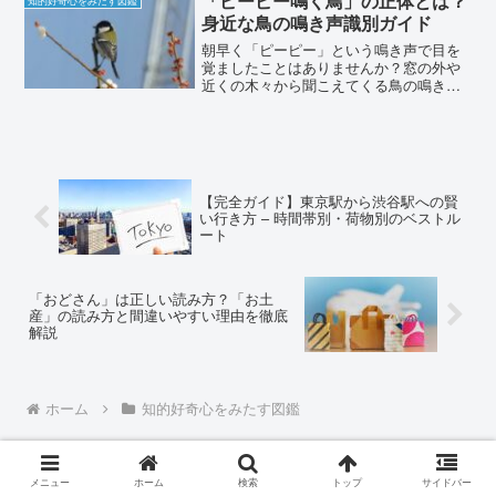
「ピーピー鳴く鳥」の正体とは？
知的好奇心をみたす図鑑
くりさん」が数多く存...
身近な鳥の鳴き声識別ガイド
朝早く「ピーピー」という鳴き声で目を
覚ましたことはありませんか？窓の外や
近くの木々から聞こえてくる鳥の鳴き
声、特に「ピーピー」と鳴く鳥の正体が
気になるという方は多いようです。この
記事では、「ピーピー」と鳴く代表的な
鳥の種類、特徴、見分け方に...
【完全ガイド】東京駅から渋谷駅への賢
い行き方 – 時間帯別・荷物別のベストル
ート
「おどさん」は正しい読み方？「お土
産」の読み方と間違いやすい理由を徹底
解説
ホーム
知的好奇心をみたす図鑑
メニュー
ホーム
検索
トップ
サイドバー