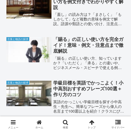
い方を例文付きでわかりやすく解
説
「蓋し」の読み方は？「まさしく」「も
しかして」など複数の意味を例文で解
説。語源や類語との使い分け、注意点ま
で網羅し、あなたの文章読解力を深めま
す。
「賜る」の正しい使い方を完全ガ
言葉と物語の探求
イド！意味・例文・注意点まで徹
底解説
「賜る」の正しい使い方、知っています
か？「いただく」「承る」との違いや、
ビジネスメール・スピーチで使える例
文、注意点を網羅的に解説。敬語をマス
ターし、ワンランク上の表現力を。
学級目標を英語でかっこよく！小
言葉と物語の探求
中高別おすすめフレーズ100選＋
作り方のコツ
英語のかっこいい学級目標を探す小中高
生・先生へ。簡単なフレーズから偉人の
名言まで100選以上を紹介！クラスにぴっ
たりの目標の作り方や注意点も丁寧に解
説します。
ビジネスで「良かったです」は失
言葉と物語の探求
メニュー
ホーム
検索
トップ
サイドバー