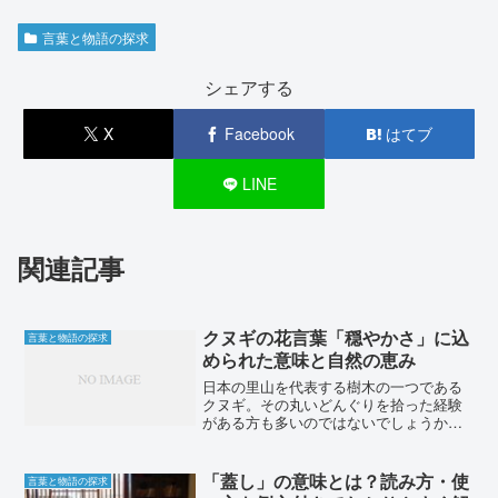
言葉と物語の探求
シェアする
X
Facebook
はてブ
LINE
関連記事
クヌギの花言葉「穏やかさ」に込
言葉と物語の探求
められた意味と自然の恵み
日本の里山を代表する樹木の一つである
クヌギ。その丸いどんぐりを拾った経験
がある方も多いのではないでしょうか。
しかし、このクヌギには「穏やかさ」と
いう美しい花言葉があることをご存知で
しょうか？今回は、クヌギの花言葉とそ
「蓋し」の意味とは？読み方・使
言葉と物語の探求
の由来、そして日本の文化...