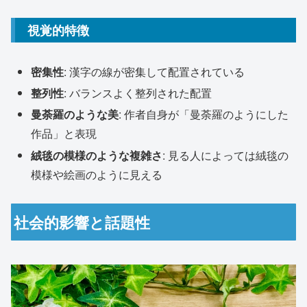
視覚的特徴
密集性
: 漢字の線が密集して配置されている
整列性
: バランスよく整列された配置
曼荼羅のような美
: 作者自身が「曼荼羅のようにした
作品」と表現
絨毯の模様のような複雑さ
: 見る人によっては絨毯の
模様や絵画のように見える
社会的影響と話題性