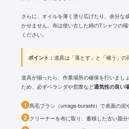
さらに、オイルを薄く塗り広げたり、余分な
かせません。布は使い古した綿のTシャツの
ください。
道具は「落とす」と「補う」の
ポイント：
道具が揃ったら、作業場所の確保を行いまし
ため、必ずベランダや窓際など
通気性の良い
1
馬毛ブラシ（umage-burashi）で表面
2
クリーナーを布に取り、蓄積した古い脂分