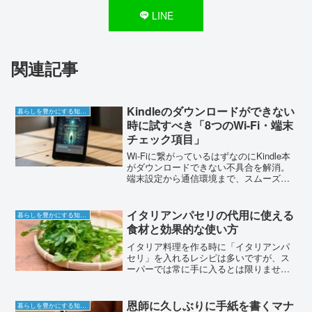
LINE
関連記事
Kindleのダウンロードができない
暮らしを豊かにする知恵袋
時に試すべき「8つのWi-Fi・端末
チェック項目」
Wi-Fiに繋がっているはずなのにKindle本
がダウンロードできない不具合を解消。
端末設定から通信環境まで、スムーズな
読書体験を取り戻すための8つのステップ
を解説します。
イタリアンパセリの代用に使える
暮らしを豊かにする知恵袋
食材と効果的な使い方
イタリア料理を作る時に「イタリアンパ
セリ」を入れるレシピは多いですが、ス
ーパーでは常に手に入るとは限りませ
ん。そんな時に役立つイタリアンパセリ
の代用品と使い方についてご紹介しま
す。イタリアンパセリとは？通常のパセ
恩師に久しぶりに手紙を書くマナ
暮らしを豊かにする知恵袋