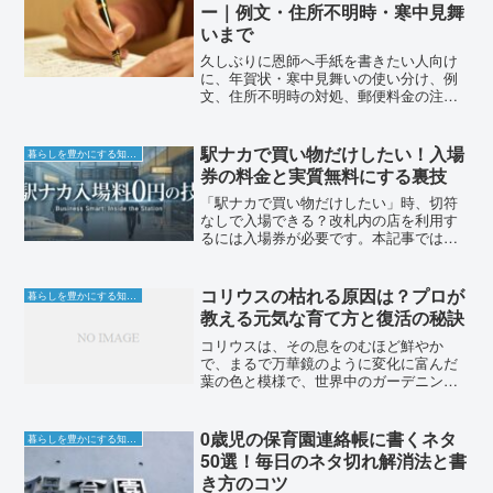
リとの違いイタリアンパセリと...
ー｜例文・住所不明時・寒中見舞
いまで
久しぶりに恩師へ手紙を書きたい人向け
に、年賀状・寒中見舞いの使い分け、例
文、住所不明時の対処、郵便料金の注意
点をまとめて解説。
駅ナカで買い物だけしたい！入場
暮らしを豊かにする知恵袋
券の料金と実質無料にする裏技
「駅ナカで買い物だけしたい」時、切符
なしで入場できる？改札内の店を利用す
るには入場券が必要です。本記事では入
場券のルールや料金、ICカードで手軽に
入場できるサービスを解説。さらに入場
料がポイント還元などで実質無料になる
コリウスの枯れる原因は？プロが
暮らしを豊かにする知恵袋
お得な裏技も紹介します！
教える元気な育て方と復活の秘訣
コリウスは、その息をのむほど鮮やか
で、まるで万華鏡のように変化に富んだ
葉の色と模様で、世界中のガーデニング
愛好家を魅了してきました。燃えるよう
な赤から、心を奪うピンク、明るい黄
色、深緑、高貴な紫、そして純白まで、
0歳児の保育園連絡帳に書くネタ
暮らしを豊かにする知恵袋
その色彩のパレットは無限に広...
50選！毎日のネタ切れ解消法と書
き方のコツ