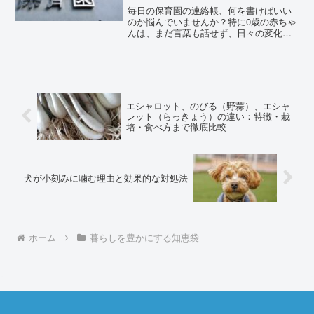
毎日の保育園の連絡帳、何を書けばいい
のか悩んでいませんか？特に0歳の赤ちゃ
んは、まだ言葉も話せず、日々の変化が
微妙なため、「今日も元気でした」以上
の内容を考えるのが難しいこともありま
す。本記事では、0歳児の保育園連絡帳を
充実させるためのネタ...
エシャロット、のびる（野蒜）、エシャ
レット（らっきょう）の違い：特徴・栽
培・食べ方まで徹底比較
犬が小刻みに噛む理由と効果的な対処法
ホーム
暮らしを豊かにする知恵袋