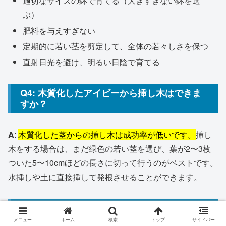
適切なサイズの鉢で育てる（大きすぎない鉢を選
ぶ）
肥料を与えすぎない
定期的に若い茎を剪定して、全体の若々しさを保つ
直射日光を避け、明るい日陰で育てる
Q4: 木質化したアイビーから挿し木はできま
すか？
A
:
木質化した茎からの挿し木は成功率が低いです。
挿し
木をする場合は、まだ緑色の若い茎を選び、葉が2〜3枚
ついた5〜10cmほどの長さに切って行うのがベストです。
水挿しや土に直接挿して発根させることができます。
Q5: アイビーの先祖返りと木質化は関係あり
ますか？
メニュー
ホーム
検索
トップ
サイドバー