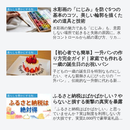
選。水洗い等の事前準備やメンテナンス
のコツも紹介します。
水彩画の「にじみ」を防ぐ5つの
暮らしを豊かにする知恵袋
基本のコツ。美しい輪郭を描くた
めの道具と技術
水彩画の魅力である「にじみ」も、意図
しない場所で起きると失敗の原因に。水
分コントロールから紙の選び方、リカバ
リー方法まで、クリアな描写を叶えるた
めの実践的なコツを解説します。
【初心者でも簡単】一升パンの作
暮らしを豊かにする知恵袋
り方完全ガイド｜家庭でも作れる
一歳の誕生日のお祝いパン
子どもの一歳の誕生日を特別なものにし
たい、そんな親御さんにぴったりの「一
升パン」。伝統的な一升餅に代わる新し
いお祝い方法として人気を集めていま
す。この記事では、一升パンとは何か、
その意味や由来から家庭で作れる簡単な
ふるさと納税はばかばかしい？や
暮らしを豊かにする知恵袋
レシピまで、すべてを詳しく...
らないと損する衝撃の真実を暴露
「ふるさと納税はばかばかしい」と思っ
ていませんか？実は制度を利用しない方
が大損です。実質2,000円で豪華返礼品が
もらえる仕組みや税金控除のメリットを
徹底解説。面倒な手続きの真実と、やら