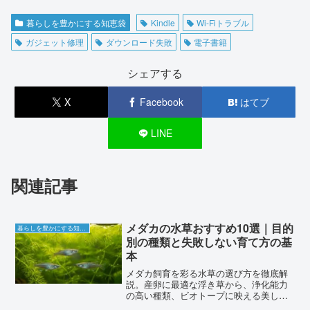
暮らしを豊かにする知恵袋
Kindle
Wi-Fiトラブル
ガジェット修理
ダウンロード失敗
電子書籍
シェアする
X
Facebook
はてブ
LINE
関連記事
メダカの水草おすすめ10選｜目的
暮らしを豊かにする知恵袋
別の種類と失敗しない育て方の基
本
メダカ飼育を彩る水草の選び方を徹底解
説。産卵に最適な浮き草から、浄化能力
の高い種類、ビオトープに映える美しい
花まで、初心者でも扱いやすい10選を厳