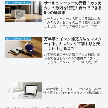
ないと損する衝撃の理由を暴露します。
サーキュレーターの異音「カタカ
暮らしを豊かにする知恵袋
賢く節税して得する方法を今すぐチェッ
タ」の原因を特定！自分でできる
ク！
5つの解決策
サーキュレーターから聞こえる気になる
「カタカタ」音。その正体は故障とは限
りません。ホコリの蓄積からパーツの緩
みまで、原因別のチェックリストと、静
音性を取り戻すための具体的なメンテナ
ンス術を解説します。
万年筆のインク補充方法をマスタ
暮らしを豊かにする知恵袋
ーする。3つのタイプ別手順と美
しく仕上げるコツ
万年筆の魅力を引き出すインク補充。初
心者でも迷わない3つの主要タイプ（カー
トリッジ・コンバーター・吸入式）の具
体的な手順から、手を汚さないコツ、色
を変える際の洗浄方法まで丁寧に解説し
ます。
Slackの通知がデスクトップに来ない時の
解決策｜8つのチェックリストで徹底解説